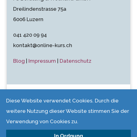
Dreilindenstrasse 75a
6006 Luzern
041 420 09 94
kontakt@online-kurs.ch
Blog
|
Impressum
|
Datenschutz
Diese Website verwendet Cookies. Durch die
weitere Nutzung dieser Website stimmen Sie der
© 2026 FS Beratung & Treuhand GmbH |
Verwendung von Cookies zu.
Dreilindenstrasse 75a, 6006 Luzern
In Ordnung