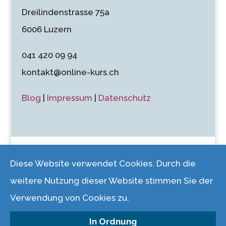
Dreilindenstrasse 75a
6006 Luzern
041 420 09 94
kontakt@online-kurs.ch
Blog
|
Impressum
|
Datenschutz
Diese Website verwendet Cookies. Durch die
weitere Nutzung dieser Website stimmen Sie der
© 2026 FS Beratung & Treuhand GmbH |
Verwendung von Cookies zu.
Dreilindenstrasse 75a, 6006 Luzern
In Ordnung