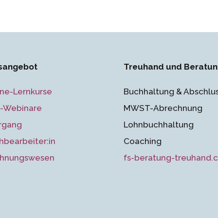
sangebot
Treuhand und Beratu
ine-Lernkurse
Buchhaltung & Abschlu
e-Webinare
MWST-Abrechnung
rgang
Lohnbuchhaltung
hbearbeiter:in
Coaching
hnungswesen
fs-beratung-treuhand.