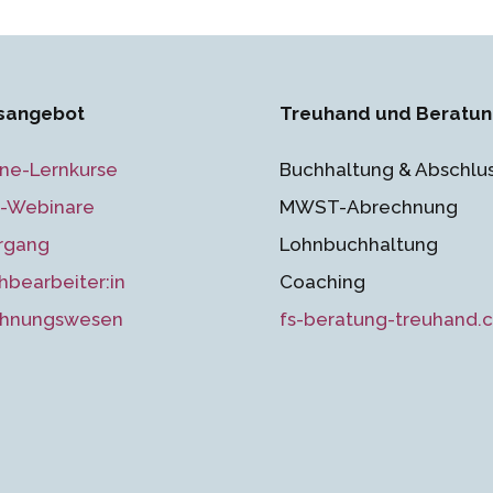
sangebot
Treuhand und Beratu
ine-Lernkurse
Buchhaltung & Abschlu
e-Webinare
MWST-Abrechnung
rgang
Lohnbuchhaltung
hbearbeiter:in
Coaching
hnungswesen
fs-beratung-treuhand.