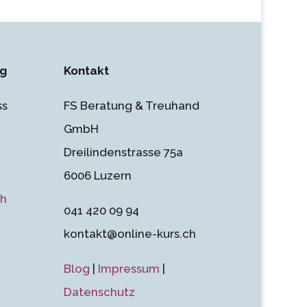
ng
Kontakt
ss
FS Beratung & Treuhand
GmbH
Dreilindenstrasse 75a
6006 Luzern
ch
041 420 09 94
kontakt@online-kurs.ch
Blog
|
Impressum
|
Datenschutz