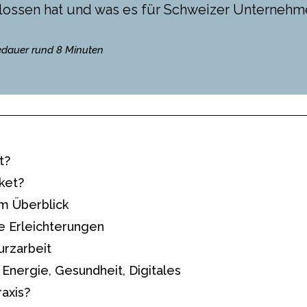
lossen hat und was es für Schweizer Unternehm
sedauer rund 8 Minuten
t?
ket?
m Überblick
e Erleichterungen
urzarbeit
Energie, Gesundheit, Digitales
axis?