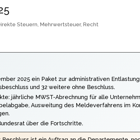
25
irekte Steuern
,
Mehrwertsteuer
,
Recht
mber 2025 ein Paket zur administrativen Entlastu
beschluss und 32 weitere ohne Beschluss.
unkte: jährliche MWST-Abrechnung für alle Unternehm
elabgabe, Ausweitung des Meldeverfahrens im Kon
gen.
undesrat über die Fortschritte.
 Beschluss ist ein Auftrag an die Departemente, no