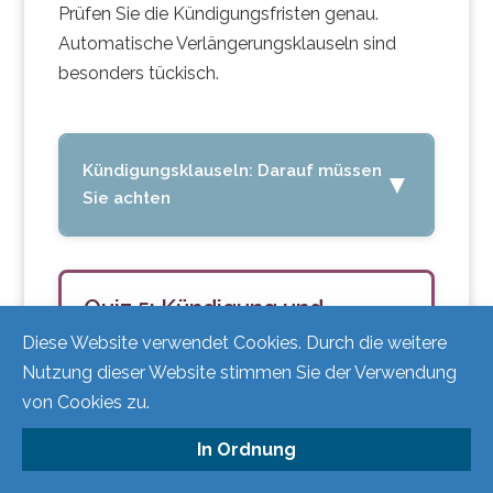
Prüfen Sie die Kündigungsfristen genau.
Automatische Verlängerungsklauseln sind
besonders tückisch.
Kündigungsklauseln: Darauf müssen
▼
Sie achten
Problematische Klauseln:
Quiz 5: Kündigung und
„Mindestlaufzeit 3 Jahre,
Datenübertragung
Diese Website verwendet Cookies. Durch die weitere
automatische Verlängerung um
Nutzung dieser Website stimmen Sie der Verwendung
jeweils 2 Jahre.“
von Cookies zu.
„Kündigungsfrist 12 Monate zum
Geschäftsfall:
Sie leiten ein Hotel
Vertragsende.“
in Interlaken. Sie nutzen seit 2
In Ordnung
„Bei vorzeitiger Kündigung sind 100%
Jahren ein KI-Tool für das Revenue
der Restlaufzeit zu zahlen.“