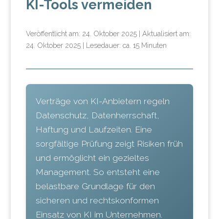
KI-Tools vermeiden
Veröffentlicht am: 24. Oktober 2025 | Aktualisiert am:
24. Oktober 2025 | Lesedauer: ca. 15 Minuten
Verträge von KI-Anbietern regeln
Datenschutz, Datenherrschaft,
Haftung und Laufzeiten. Eine
sorgfältige Prüfung zeigt Risiken früh
und ermöglicht ein gezieltes
Management. So entsteht eine
belastbare Grundlage für den
sicheren und rechtskonformen
Einsatz von KI im Unternehmen.