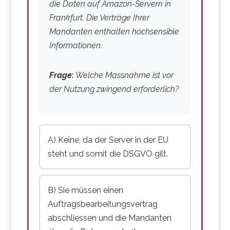
nutzen.
die Daten auf Amazon-Servern in
Frankfurt. Die Verträge Ihrer
Weisungsbefugnis:
Sie
Mandanten enthalten hochsensible
als Auftraggeber geben
Informationen.
vor, wie Daten verarbeitet
werden.
Frage:
Welche Massnahme ist vor
der Nutzung zwingend erforderlich?
Technische
Massnahmen:
Verschlüsselung,
Zugriffskontrollen, Firewalls
A) Keine, da der Server in der EU
müssen definiert sein.
steht und somit die DSGVO gilt.
Organisatorische
Massnahmen:
Wer hat
B) Sie müssen einen
Zugriff? Wie werden
Auftragsbearbeitungsvertrag
Mitarbeitende geschult?
abschliessen und die Mandanten