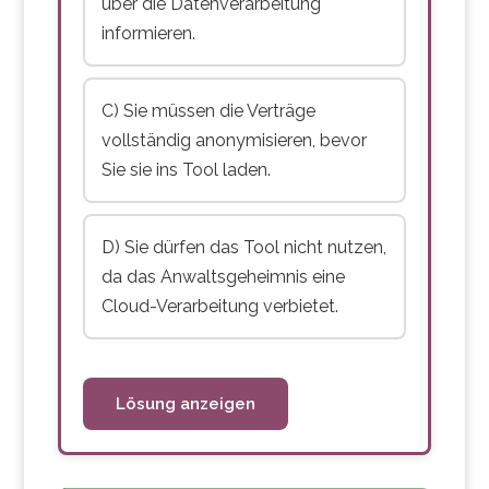
Hosting-Standort:
Wo
über die Datenverarbeitung
werden die Daten
informieren.
gespeichert? In der
Schweiz, EU oder USA?
C) Sie müssen die Verträge
Subunternehmer:
Darf
vollständig anonymisieren, bevor
der Anbieter
Sie sie ins Tool laden.
Subunternehmer
einsetzen? Müssen Sie
D) Sie dürfen das Tool nicht nutzen,
zustimmen?
da das Anwaltsgeheimnis eine
Datenlöschung:
Wann
Cloud-Verarbeitung verbietet.
und wie werden Daten
gelöscht?
Lösung anzeigen
Auskunftsrechte:
Wie
werden Auskunftsbegehren
von Betroffenen