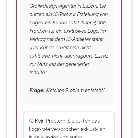
„Nicht-exklusive Lizenz“ – Der
Grafikdesign-Agentur in Luzern. Sie
Anbieter kann identische Inhalte an
nutzen ein KI-Tool zur Erstellung von
andere verkaufen.
Logos. Ein Kunde zahlt Ihnen 5’000
„Nur für internen Gebrauch“ – Sie
Franken für ein exklusives Logo. Im
dürfen die Inhalte nicht an Kunden
Vertrag mit dem KI-Anbieter steht:
weitergeben.
„Der Kunde erhält eine nicht-
„Nicht übertragbar“ – Sie können die
exklusive, nicht-übertragbare Lizenz
Rechte nicht weiterverkaufen.
zur Nutzung der generierten
Inhalte.“
Gute Formulierungen:
Frage:
Welches Problem entsteht?
„Der Kunde erhält alle Rechte an den
generierten Inhalten.“
„Exklusive, übertragbare, weltweite
Nutzungslizenz.“
A) Kein Problem, Sie dürfen das
„Keine Einschränkung der
Logo wie versprochen exklusiv an
kommerziellen Nutzung.“
Ihren Kunden verkaufen.