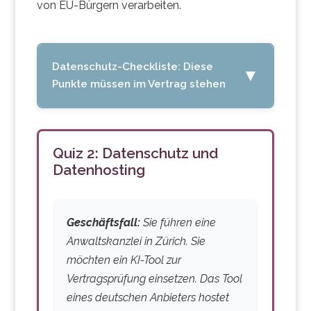
von EU-Bürgern verarbeiten.
Datenschutz-Checkliste: Diese
▼
Punkte müssen im Vertrag stehen
Quiz 2: Datenschutz und
Auftragsbearbeitungsvertrag
Datenhosting
(AVV):
Zwingend
erforderlich bei
Verarbeitung von
Geschäftsfall:
Sie führen eine
Personendaten.
Anwaltskanzlei in Zürich. Sie
möchten ein KI-Tool zur
Zweckbindung:
Der
Vertragsprüfung einsetzen. Das Tool
Anbieter darf Daten nur für
eines deutschen Anbieters hostet
vereinbarte Zwecke