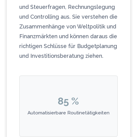
und Steuerfragen, Rechnungslegung
und Controlling aus. Sie verstehen die
Zusammenhänge von Weltpolitik und
Finanzmärkten und können daraus die
richtigen Schlüsse für Budgetplanung
und Investitionsberatung ziehen.
Was bedeutet das?
Die meisten repetitiven Aufgaben
85 %
wie Datenerfassung und
Belegverarbeitung werden in
Automatisierbare Routinetätigkeiten
Zukunft von Systemen
übernommen. Dies gibt Ihnen mehr
Zeit für anspruchsvolle Tätigkeiten.