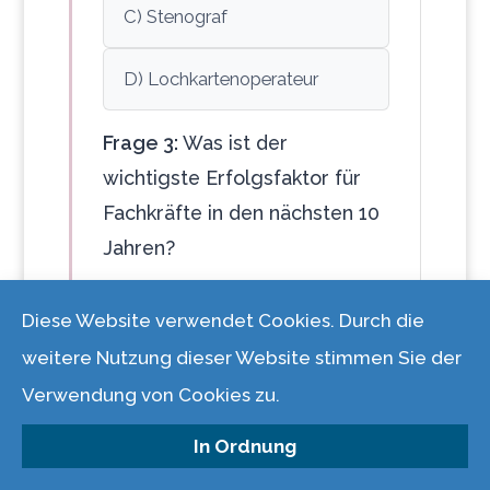
C) Stenograf
D) Lochkartenoperateur
Frage 3:
Was ist der
wichtigste Erfolgsfaktor für
Fachkräfte in den nächsten 10
Jahren?
A) Ausschliessliche
Diese Website verwendet Cookies. Durch die
Konzentration auf traditionelle
weitere Nutzung dieser Website stimmen Sie der
Fähigkeiten
Verwendung von Cookies zu.
B) Kontinuierliche
In Ordnung
Weiterbildung und Aneignung